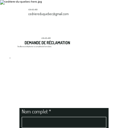
438-405-4169
cedriereduquebec@gmail.com
438-405-4169
DEMANDE DE RÉCLAMATION
Veuillez nous téléphoner ou complétez le formulaire.
Nom complet
*